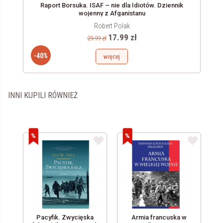
Raport Borsuka. ISAF – nie dla Idiotów. Dziennik
wojenny z Afganistanu
Robert Polak
17.99 zł
29.99 zł
-40%
więcej
INNI KUPILI RÓWNIEŻ
i
Pacyfik. Zwycięska
Armia francuska w