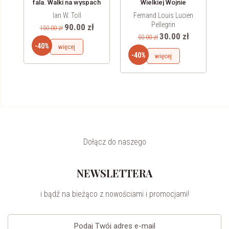
4
fala. Walki na wyspach
Wielkiej Wojnie
Oceanu Spokojnego
Ian W. Toll
Fernand Louis Lucien
1942-1944
Pellegrin
90.00 zł
150.00 zł
30.00 zł
50.00 zł
-40%
więcej
-40%
więcej
Dołącz do naszego
NEWSLETTERA
i bądź na bieżąco z nowościami i promocjami!