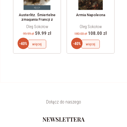
Austerlitz. Śmiertelne
Armia Napoleona
zmagania Francji z
Europą i Rosją
Oleg Sokołow
Oleg Sokołow
59.99 zł
108.00 zł
99.99 zł
180.00 zł
-40%
-40%
więcej
więcej
Dołącz do naszego
NEWSLETTERA