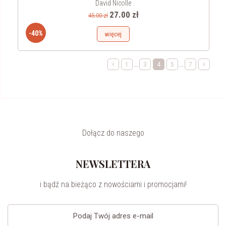
David Nicolle
27.00 zł
45.00 zł
-40%
więcej
‹
›
...
...
1
3
4
5
7
Dołącz do naszego
NEWSLETTERA
i bądź na bieżąco z nowościami i promocjami!