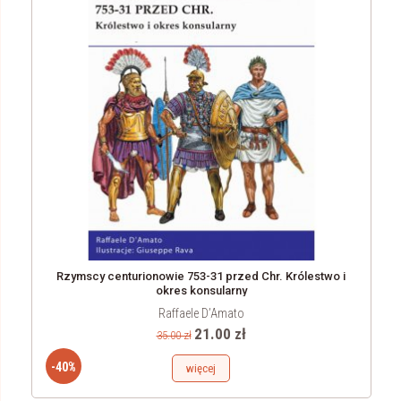
Rzymscy centurionowie 753-31 przed Chr. Królestwo i
okres konsularny
Raffaele D’Amato
21.00 zł
35.00 zł
-40%
więcej