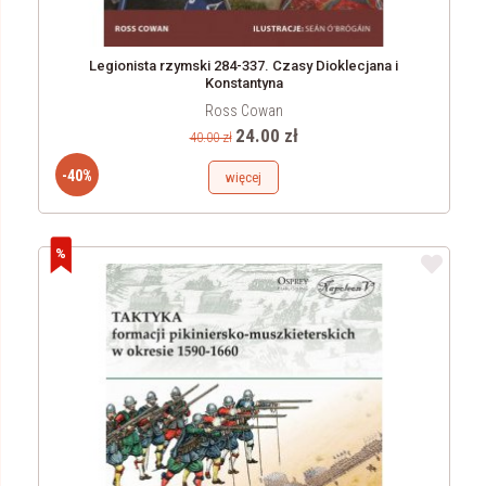
Legionista rzymski 284-337. Czasy Dioklecjana i
Konstantyna
Ross Cowan
24.00 zł
40.00 zł
-40%
więcej