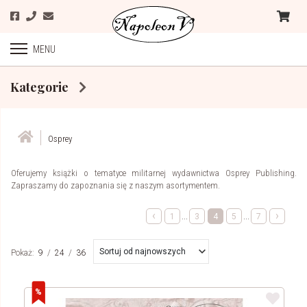
MENU
Kategorie
Osprey
Oferujemy książki o tematyce militarnej wydawnictwa Osprey Publishing.
Zapraszamy do zapoznania się z naszym asortymentem.
‹
›
...
...
1
3
4
5
7
Sortuj od najnowszych
Pokaż:
9
/
24
/
36