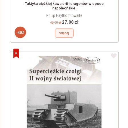
Taktyka ciężkiej kawalerii i dragonów w epoce
napoleońskiej
Philip Haythornthwaite
27.00 zł
45.00 zł
-40%
więcej