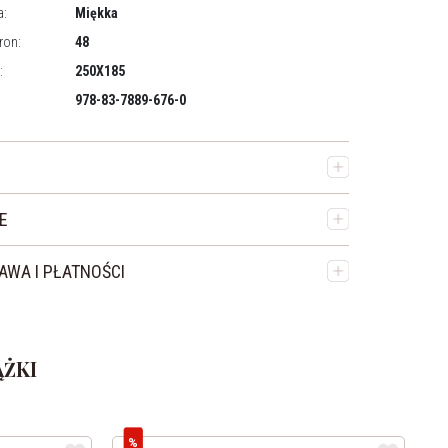
a:
Miękka
tron:
48
:
250X185
978-83-7889-676-0
IE
AWA I PŁATNOŚCI
ŻKI