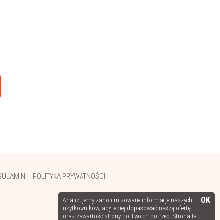
GULAMIN
POLITYKA PRYWATNOŚCI
OK
Analizujemy zanonimizowane informacje naszych
użytkowników, aby lepiej dopasować naszą ofertę
oraz zawartość strony do Twoich potrzeb. Strona ta