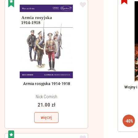
Armia rosyjska 1914-1918
ernik
Hoplita grecki 480-323 przed Chr.
Wojny 
Nick Cornish
Nicholas Sekunda
21.00 zł
24.00 zł
40.00 zł
więcej
więcej
-40%
-40%