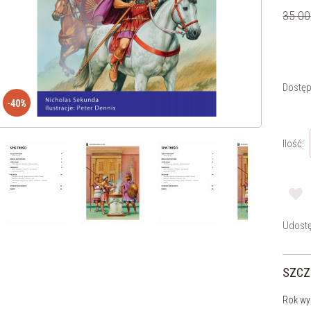
35.00
Dostęp
-40%
Ilość:
Udostę
SZCZ
Rok wy