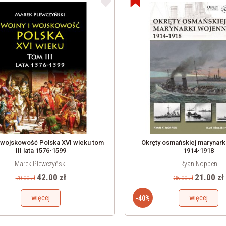
i wojskowość Polska XVI wieku tom
Okręty osmańskiej marynark
III lata 1576-1599
1914-1918
Marek Plewczyński
Ryan Noppen
42.00 zł
21.00 zł
70.00 zł
35.00 zł
więcej
więcej
-40%