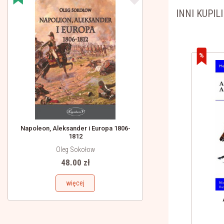
INNI KUPIL
Napoleon, Aleksander i Europa 1806-
1812
Oleg Sokołow
48.00 zł
więcej
-105
Wojownik Kartaginy 264-146 r. przed Chr.
Nic Fields