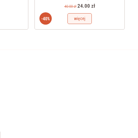
24.00 zł
40.00 zł
więcej
-40%