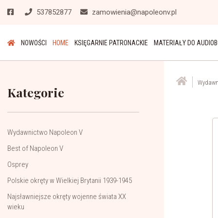
537852877
zamowienia@napoleonv.pl
NOWOŚCI
HOME
KSIĘGARNIE PATRONACKIE
MATERIAŁY DO AUDIO
Wydawn
Kategorie
Wydawnictwo Napoleon V
Best of Napoleon V
Osprey
Polskie okręty w Wielkiej Brytanii 1939-1945
Najsławniejsze okręty wojenne świata XX
wieku