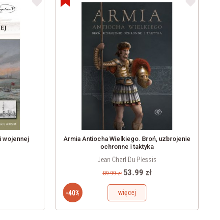
i wojennej
Armia Antiocha Wielkiego. Broń, uzbrojenie
ochronne i taktyka
Jean Charl Du Plessis
53.99 zł
89.99 zł
więcej
-40%