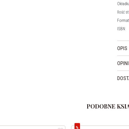
Okładk
Ilość s
Format
ISBN:
OPIS
OPIN
DOST
PODOBNE KSIĄ