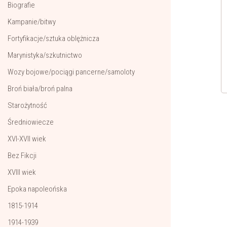
Biografie
Kampanie/bitwy
Fortyfikacje/sztuka oblężnicza
Marynistyka/szkutnictwo
Wozy bojowe/pociągi pancerne/samoloty
Broń biała/broń palna
Starożytność
Średniowiecze
XVI-XVII wiek
Bez Fikcji
XVIII wiek
Epoka napoleońska
1815-1914
1914-1939