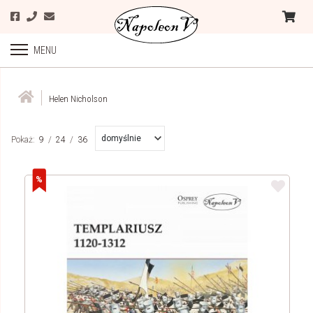
MENU
Helen Nicholson
domyślnie
Pokaż:
9
/
24
/
36